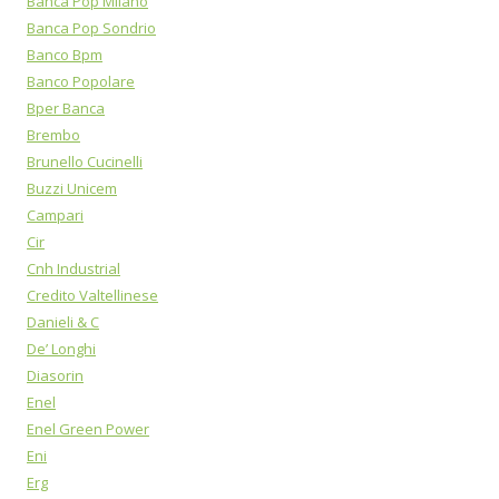
Banca Pop Milano
Banca Pop Sondrio
Banco Bpm
Banco Popolare
Bper Banca
Brembo
Brunello Cucinelli
Buzzi Unicem
Campari
Cir
Cnh Industrial
Credito Valtellinese
Danieli & C
De’ Longhi
Diasorin
Enel
Enel Green Power
Eni
Erg