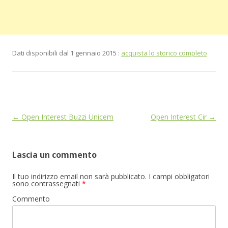
Dati disponibili dal 1 gennaio 2015 :
acquista lo storico completo
Navigazione
←
Open Interest Buzzi Unicem
Open Interest Cir
→
articolo
Lascia un commento
Il tuo indirizzo email non sarà pubblicato.
I campi obbligatori
sono contrassegnati
*
Commento