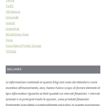
Terna
Tod’S
Ubi Banca
Unicredit
Unipol
Unipolsai
World Duty Free
Yoox
Yoox Net-A-Porter Group
TOTALE
DISCLAIMER
Le informazioni contenute in questo blog non sono da intendersi come
incentivo all’investimento, anzi, hanno l’unico scopo di fornire elementi di
tipo informativo riguardo ai titoli quotati sui mercati finanziari. I mercati
azionari e in principal modo le opzioni , sono prodotti finanziari
fortemente speculativi e potenzialmente pericolosi in quanto espongono