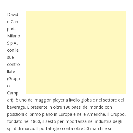
David
e Cam
pari-
Milano
S.p.A.,
con le
sue
contro
llate
(Grupp
o
Camp
ari), è uno dei maggiori player a livello globale nel settore del
beverage. È presente in oltre 190 paesi del mondo con
posizioni di primo piano in Europa e nelle Americhe. Il Gruppo,
fondato nel 1860, il sesto per importanza nell'industria degli
spirit di marca. Il portafoglio conta oltre 50 marchi e si