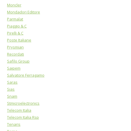
Moncler
Mondadori Editore
Parmalat
Piaggio & C
Pirelli & C
Poste Italiane
Prysmian
Recordati
Safilo Group
Saipem
Salvatore Ferragamo
Saras
Sias
Snam
Stmicroelectronics
Telecom Italia
Telecom Italia Rsp
Tenaris