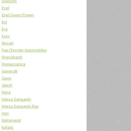
Diasorin
Enel
Enel Green Power
Eni
Erg
Exor
Ferrari
Fiat Chrysler Automobiles
Finecobank
Finmeccanica
Generali
Geox
Gtech
Hera
Intesa Sanpaolo
Intesa Sanpaolo Rsp
Iren
Italcementi
Italgas