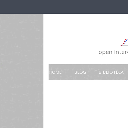
open intere
HOME
BLOG
BIBLIOTECA