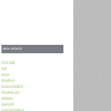
OPEN INTEREST
FTSE-MIB
A2A
Acea
Amplifon
Anima Holding
Ansaldo Sts
Atlantia
Autogrill
Azimut Holding