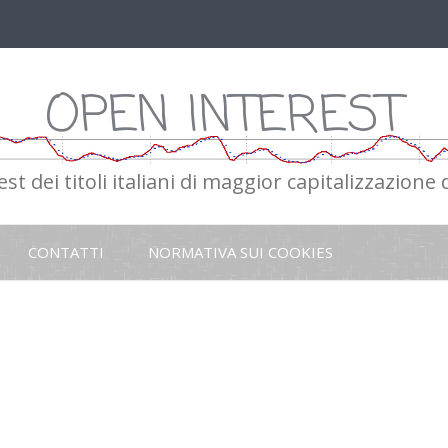
OPEN INTEREST
st dei titoli italiani di maggior capitalizzazione
Vai
al
CONTATTI
NORMATIVA SUI COOKIES
contenuto