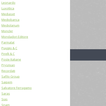
Leonardo
Luxottica
Mediaset
Mediobanca
Mediolanum
Moncler
Mondadori Editore
Parmalat
Piaggio & C
Pirelli & C
Poste Italiane
Prysmian
Recordati
Safilo Group
Saipem
Salvatore Ferragamo
Saras
Sias
Snam