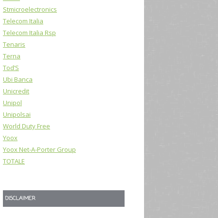
Stmicroelectronics
Telecom Italia
Telecom Italia Rsp
Tenaris
Terna
Tod’S
Ubi Banca
Unicredit
Unipol
Unipolsai
World Duty Free
Yoox
Yoox Net-A-Porter Group
TOTALE
DISCLAIMER