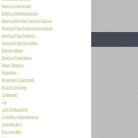
Banca Generali
Banca Mediolanum
Banca Monte Paschi Siena
Banca Pop Emilia Romagna
Banca Pop Milano
Banca Pop Sondrio
Banco Bpm
Banco Popolare
Bper Banca
Brembo
Brunello Cucinelli
Buzzi Unicem
Campari
Cir
Cnh Industrial
Credito Valtellinese
Danieli & C
De’ Longhi