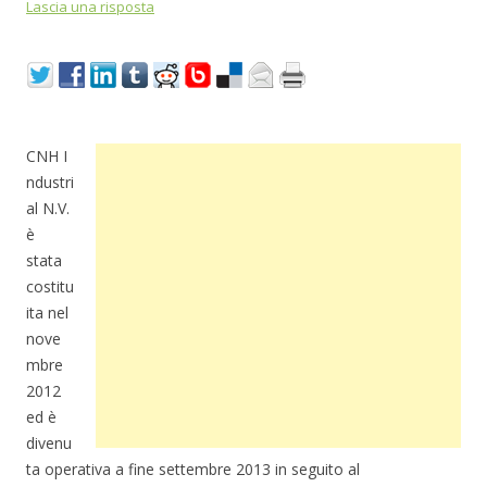
Lascia una risposta
CNH I
ndustri
al N.V.
è
stata
costitu
ita nel
nove
mbre
2012
ed è
divenu
ta operativa a fine settembre 2013 in seguito al