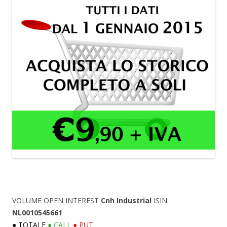
VOLUME OPEN INTEREST
Cnh Industrial
ISIN:
NL0010545661
● TOTALE
● CALL
● PUT