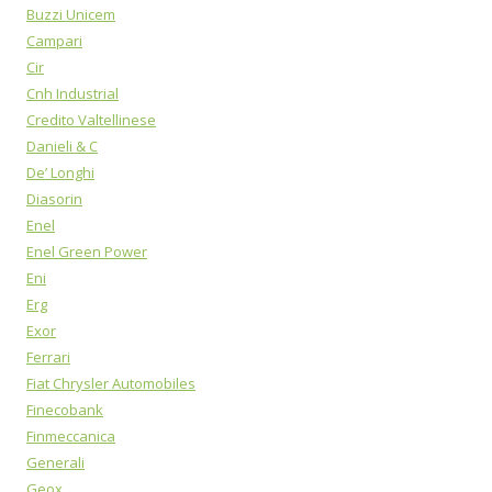
Buzzi Unicem
Campari
Cir
Cnh Industrial
Credito Valtellinese
Danieli & C
De’ Longhi
Diasorin
Enel
Enel Green Power
Eni
Erg
Exor
Ferrari
Fiat Chrysler Automobiles
Finecobank
Finmeccanica
Generali
Geox