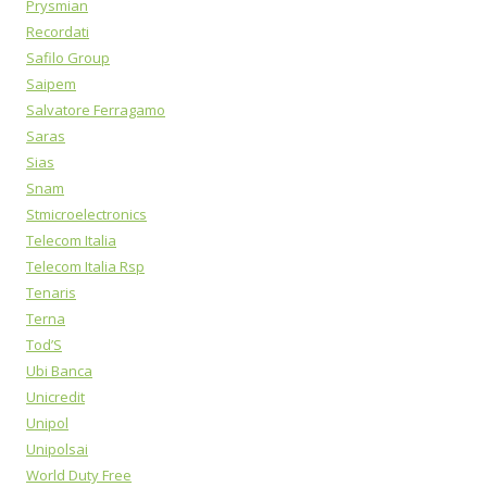
Prysmian
Recordati
Safilo Group
Saipem
Salvatore Ferragamo
Saras
Sias
Snam
Stmicroelectronics
Telecom Italia
Telecom Italia Rsp
Tenaris
Terna
Tod’S
Ubi Banca
Unicredit
Unipol
Unipolsai
World Duty Free