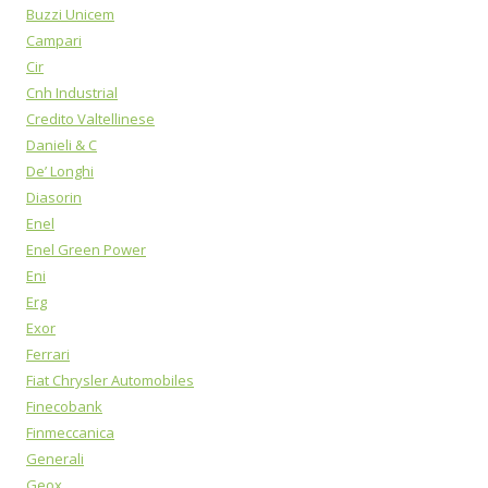
Buzzi Unicem
Campari
Cir
Cnh Industrial
Credito Valtellinese
Danieli & C
De’ Longhi
Diasorin
Enel
Enel Green Power
Eni
Erg
Exor
Ferrari
Fiat Chrysler Automobiles
Finecobank
Finmeccanica
Generali
Geox