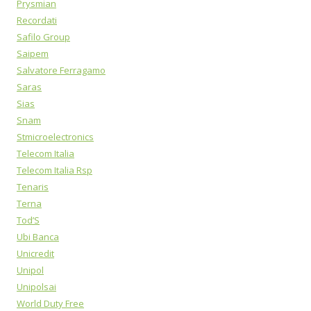
Prysmian
Recordati
Safilo Group
Saipem
Salvatore Ferragamo
Saras
Sias
Snam
Stmicroelectronics
Telecom Italia
Telecom Italia Rsp
Tenaris
Terna
Tod’S
Ubi Banca
Unicredit
Unipol
Unipolsai
World Duty Free