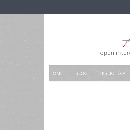
open intere
HOME
BLOG
BIBLIOTECA