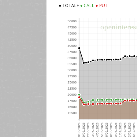
● TOTALE
● CALL
● PUT