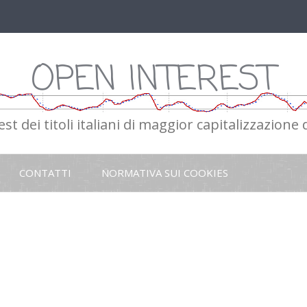
OPEN INTEREST
st dei titoli italiani di maggior capitalizzazione
Vai
al
CONTATTI
NORMATIVA SUI COOKIES
contenuto