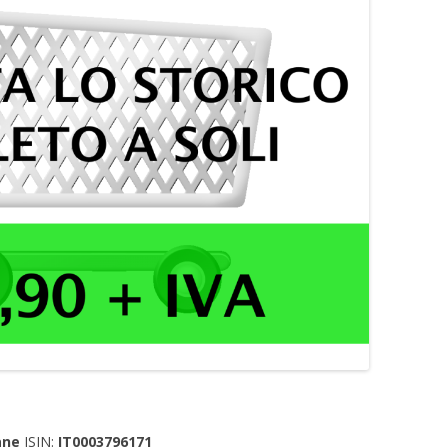
ane
ISIN:
IT0003796171