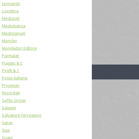
Leonardo
Luxottica
Mediaset
Mediobanca
Mediolanum
Moncler
Mondadori Editore
Parmalat
Piaggio & C
Pirelli & C
Poste Italiane
Prysmian
Recordati
Safilo Group
Saipem
Salvatore Ferragamo
Saras
Sias
Snam