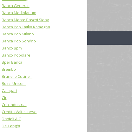
Banca Generali
Banca Mediolanum
Banca Monte Paschi Siena
Banca Pop Emilia Romagna
Banca Pop Milano
Banca Pop Sondrio
Banco Bpm
Banco Popolare
Bper Banca
Brembo
Brunello Cucinelli
Buzzi Unicem
Campari
Cir
Cnh Industrial
Credito Valtellinese
Danieli & C
De’ Longhi