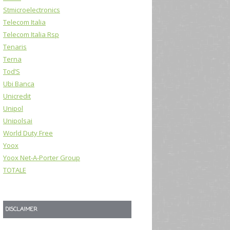
Stmicroelectronics
Telecom Italia
Telecom Italia Rsp
Tenaris
Terna
Tod’S
Ubi Banca
Unicredit
Unipol
Unipolsai
World Duty Free
Yoox
Yoox Net-A-Porter Group
TOTALE
DISCLAIMER