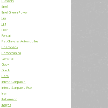
Diasorin
Enel
Enel Green Power
Eni
Erg
Exor
Ferrari
Fiat Chrysler Automobiles
Finecobank
Finmeccanica
Generali
Geox
Gtech
Hera
Intesa Sanpaolo
Intesa Sanpaolo Rsp
Iren
Italcementi
Italgas