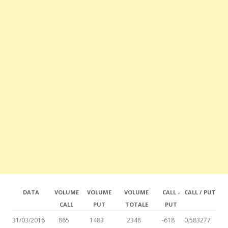
DATA
VOLUME
VOLUME
VOLUME
CALL -
CALL / PUT
CALL
PUT
TOTALE
PUT
31/03/2016
865
1483
2348
-618
0.583277