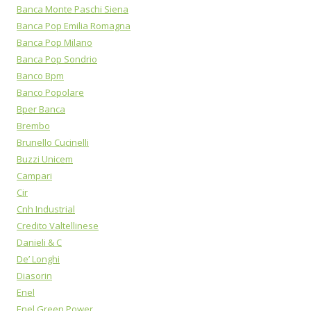
Banca Monte Paschi Siena
Banca Pop Emilia Romagna
Banca Pop Milano
Banca Pop Sondrio
Banco Bpm
Banco Popolare
Bper Banca
Brembo
Brunello Cucinelli
Buzzi Unicem
Campari
Cir
Cnh Industrial
Credito Valtellinese
Danieli & C
De’ Longhi
Diasorin
Enel
Enel Green Power