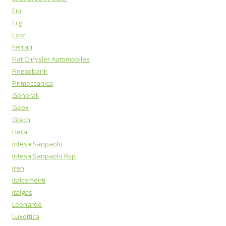
Eni
Erg
Exor
Ferrari
Fiat Chrysler Automobiles
Finecobank
Finmeccanica
Generali
Geox
Gtech
Hera
Intesa Sanpaolo
Intesa Sanpaolo Rsp
Iren
Italcementi
Italgas
Leonardo
Luxottica